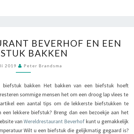
S
T
A
U
R
W
A
RANT BEVERHOF EN EEN
E
N
FSTUK BAKKEN
R
T
E
L
uli 2019
Peter Brandsma
D
R
n biefstuk bakken Het bakken van een biefstuk hoeft
E
h presteren sommige mensen het om een droog lap vlees te
S
artikel een aantal tips om de lekkerste biefstukken te
T
A
 een lekkere biefstuk? Breng dan een bezoekje aan het
U
ebsite van
Wereldrestaurant Beverhof
kunt u gemakkelijk
R
emperatuur Wilt u een biefstuk die gelijkmatig gegaard is?
A