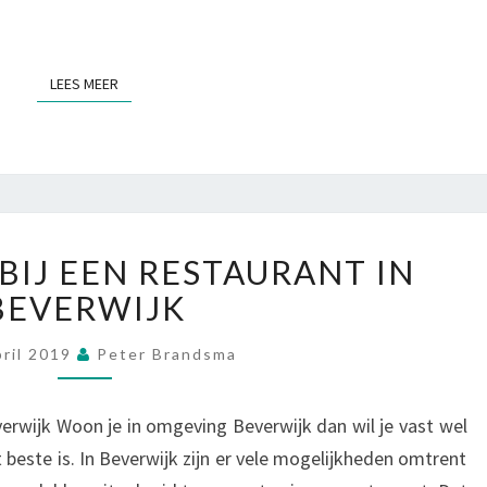
N
T
B
LEES MEER
LEES MEER
E
V
E
R
H
O
L
BIJ EEN RESTAURANT IN
F
E
E
BEVERWIJK
K
N
K
E
E
pril 2019
Peter Brandsma
E
R
N
E
verwijk Woon je in omgeving Beverwijk dan wil je vast wel
B
T
beste is. In Beverwijk zijn er vele mogelijkheden omtrent
I
E
E