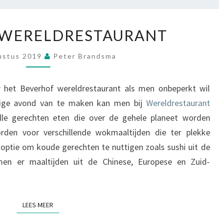
A
U
B
R
 WERELDRESTAURANT
E
A
V
N
ustus 2019
Peter Brandsma
E
T
R
H
 het Beverhof wereldrestaurant als men onbeperkt wil
O
lige avond van te maken kan men bij
Wereldrestaurant
F
le gerechten eten die over de gehele planeet worden
W
den voor verschillende wokmaaltijden die ter plekke
E
R
optie om koude gerechten te nuttigen zoals sushi uit de
E
en er maaltijden uit de Chinese, Europese en Zuid-
L
D
R
LEES MEER
LEES MEER
E