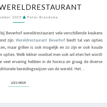
B
 WERELDRESTAURANT
E
V
ember 2019
Peter Brandsma
E
R
H
ij Beverhof wereldrestaurant vele verschillende keukens
O
end zijn.
Wereldrestaurant Beverhof
biedt tal van opties
F
n, maar grillen is ook mogelijk en zo zijn er ook koude
W
 opties. Welk lekker voedsel men ook wil eten het wordt
E
R
e veel ervaring hebben in de horeca en graag de diverse
E
aditionele bereidingswijzen van de wereld. Het…
L
D
LEES MEER
LEES MEER
R
E
S
T