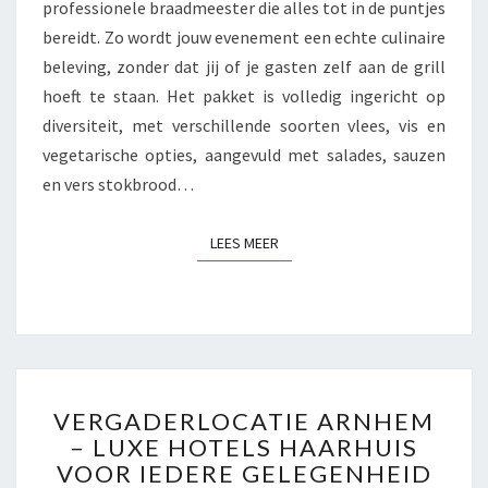
professionele braadmeester die alles tot in de puntjes
N
bereidt. Zo wordt jouw evenement een echte culinaire
E
N
beleving, zonder dat jij of je gasten zelf aan de grill
I
hoeft te staan. Het pakket is volledig ingericht op
N
diversiteit, met verschillende soorten vlees, vis en
C
vegetarische opties, aangevuld met salades, sauzen
L
en vers stokbrood…
U
S
I
LEES MEER
LEES MEER
E
F
B
R
A
A
V
D
VERGADERLOCATIE ARNHEM
E
M
– LUXE HOTELS HAARHUIS
R
E
VOOR IEDERE GELEGENHEID
G
E