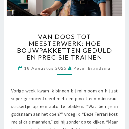
I
S
C
H
V
E
VAN DOOS TOT
A
C
MEESTERWERK: HOE
N
A
BOUWPAKKETTEN GEDULD
D
T
O
EN PRECISIE TRAINEN
E
O
R
18 Augustus 2025
S
Peter Brandsma
I
T
N
O
G
T
J
Vorige week kwam ik binnen bij mijn oom en hij zat
M
E
super geconcentreerd met een pincet een minuscuul
E
M
stickertje op een auto te plakken. “Wat ben je in
E
E
S
E
godsnaam aan het doen?” vroeg ik. “Deze Ferrari kost
T
N
me al drie maanden,” zei hij zonder op te kijken. “Maar
E
E