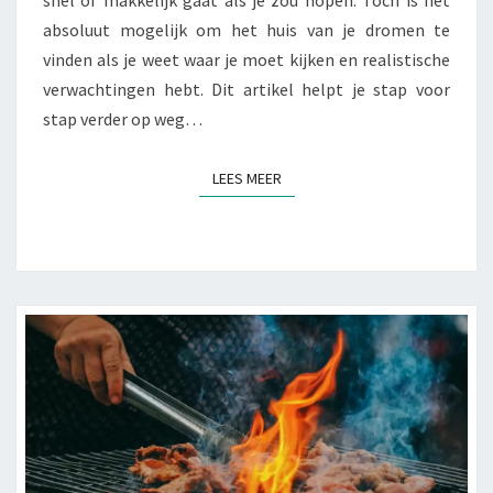
J
absoluut mogelijk om het huis van je dromen te
E
vinden als je weet waar je moet kijken en realistische
D
verwachtingen hebt. Dit artikel helpt je stap voor
R
O
stap verder op weg…
O
M
LEES MEER
LEES MEER
H
U
I
S
T
E
V
I
N
D
E
N
?