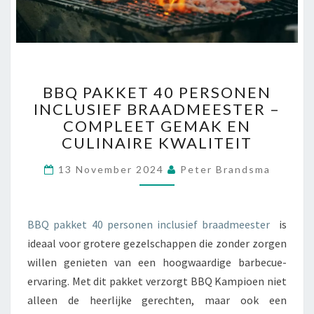
B
BBQ PAKKET 40 PERSONEN
B
INCLUSIEF BRAADMEESTER –
Q
COMPLEET GEMAK EN
P
A
CULINAIRE KWALITEIT
K
13 November 2024
K
Peter Brandsma
E
T
4
BBQ pakket 40 personen inclusief braadmeester
is
0
ideaal voor grotere gezelschappen die zonder zorgen
P
willen genieten van een hoogwaardige barbecue-
E
R
ervaring. Met dit pakket verzorgt BBQ Kampioen niet
S
alleen de heerlijke gerechten, maar ook een
O