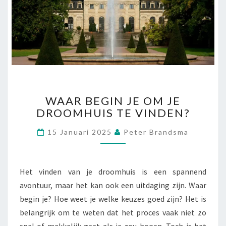
W
WAAR BEGIN JE OM JE
A
DROOMHUIS TE VINDEN?
A
R
15 Januari 2025
Peter Brandsma
B
E
G
I
Het vinden van je droomhuis is een spannend
N
avontuur, maar het kan ook een uitdaging zijn. Waar
J
begin je? Hoe weet je welke keuzes goed zijn? Het is
E
belangrijk om te weten dat het proces vaak niet zo
O
M
snel of makkelijk gaat als je zou hopen. Toch is het