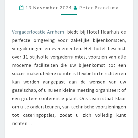
A
S
13 November 2024
Peter Brandsma
D
T
E
E
R
R
L
–
Vergaderlocatie Arnhem
biedt bij Hotel Haarhuis de
O
C
perfecte omgeving voor zakelijke bijeenkomsten,
C
O
vergaderingen en evenementen. Het hotel beschikt
A
M
T
P
over 11 stijlvolle vergaderruimtes, voorzien van alle
I
L
moderne faciliteiten die uw bijeenkomst tot een
E
E
succes maken. Iedere ruimte is flexibel in te richten en
A
E
kan worden aangepast aan de wensen van uw
R
T
gezelschap, of u nu een kleine meeting organiseert of
N
G
H
E
een grotere conferentie plant. Ons team staat klaar
E
M
om u te ondersteunen, van technische voorzieningen
M
A
tot cateringopties, zodat u zich volledig kunt
–
K
richten…
L
E
U
N
X
C