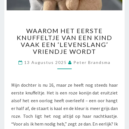
E
N
G
E
W
D
WAAROM HET EERSTE
A
U
KNUFFELTJE VAN EEN KIND
A
L
VAAK EEN ‘LEVENSLANG’
R
D
O
VRIENDJE WORDT
E
M
N
13 Augustus 2025
H
Peter Brandsma
P
E
R
T
E
E
C
Mijn dochter is nu 16, maar ze heeft nog steeds haar
E
I
eerste knuffeltje. Het is een roze konijn dat eruitziet
R
S
alsof het een oorlog heeft overleefd – een oor hangt
S
I
T
E
er half af, de staart is kaal en de kleur is meer grijs dan
E
T
roze. Toch ligt het nog altijd op haar nachtkastje.
K
R
“Voor als ik hem nodig heb,” zegt ze dan. En eerlijk? Ik
N
A