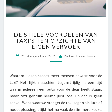
T
O
F
B
R
D
E
DE STILLE VOORDELEN VAN
E
E
TAXI’S TEN OPZICHTE VAN
S
K
EIGEN VERVOER
T
T
I
23 Augustus 2025
Peter Brandsma
L
L
E
V
Waarom kiezen steeds meer mensen bewust voor de
O
taxi? Het lijkt misschien tegenstrijdig in een tijd
O
waarin iedereen een auto voor de deur heeft staan,
R
D
maar taxi gebruik neemt juist toe. En dat is geen
E
toeval. Want waar we vroeger de taxi zagen als luxe of
L
noodoplossing, blijkt het nu vaak de slimmere keuze.