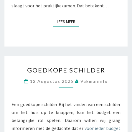
R
N
slaagt voor het praktijkexamen. Dat betekent…
G
D
J
J
LEES MEER
LEES MEER
E
E
E
W
R
O
V
R
O
D
O
T
R
G
D
GOEDKOPE SCHILDER
O
A
E
T
12 Augustus 2025
Vakmaninfo
D
J
K
E
O
I
P
Een goedkope schilder Bij het vinden van een schilder
N
E
om het huis op te knappen, kan het budget een
É
S
É
belangrijke rol spelen. Daarom willen wij graag
C
N
informeren met de gedachte dat er
voor ieder budget
H