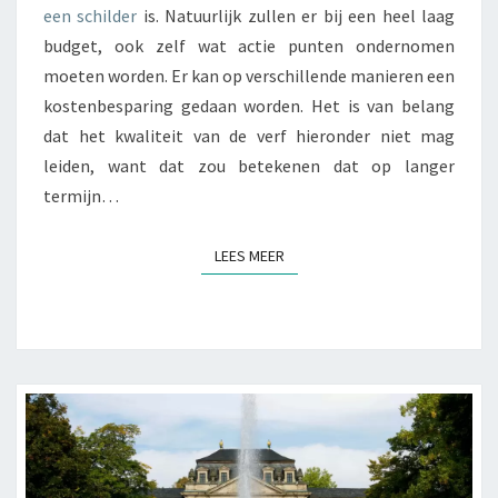
K
I
een schilder
is. Natuurlijk zullen er bij een heel laag
E
L
budget, ook zelf wat actie punten ondernomen
E
D
R
moeten worden. Er kan op verschillende manieren een
E
S
kostenbesparing gedaan worden. Het is van belang
R
L
dat het kwaliteit van de verf hieronder niet mag
A
leiden, want dat zou betekenen dat op langer
A
termijn…
G
T
LEES MEER
LEES MEER