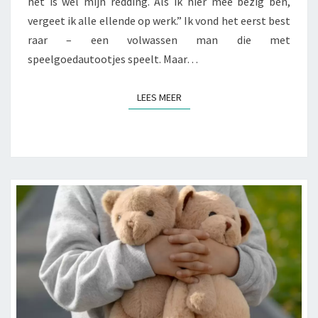
het is wel mijn redding. Als ik hier mee bezig ben,
R
E
vergeet ik alle ellende op werk.” Ik vond het eerst best
W
M
E
T
raar – een volwassen man die met
R
O
speelgoedautootjes speelt. Maar…
K
P
:
C
LEES MEER
LEES MEER
H
U
O
L
E
I
B
N
O
A
U
I
W
R
P
E
A
R
K
E
K
I
E
S
T
T