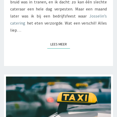
bruid was in tranen, en ik dacht: zo kan één slechte
R
cateraar een hele dag verpesten. Maar een maand
A
later was ik bij een bedrijfsfeest waar
A
Josselin’s
R
catering
het eten verzorgde. Wat een verschil! Alles
E
liep…
E
N
LEES MEER
LEES MEER
E
V
E
N
E
M
E
N
T
M
A
A
K