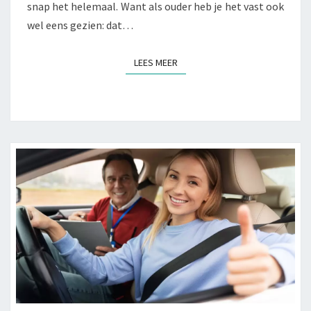
snap het helemaal. Want als ouder heb je het vast ook
U
I
F
wel eens gezien: dat…
N
F
E
E
N
LEES MEER
LEES MEER
L
T
J
E
V
A
N
E
E
N
K
I
N
D
V
A