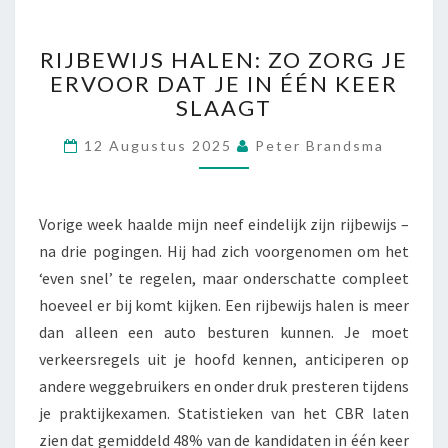
A
K
R
E
RIJBEWIJS HALEN: ZO ZORG JE
I
E
ERVOOR DAT JE IN ÉÉN KEER
J
N
SLAAGT
B
‘
E
L
12 Augustus 2025
Peter Brandsma
W
E
I
V
J
E
S
N
Vorige week haalde mijn neef eindelijk zijn rijbewijs –
H
S
na drie pogingen. Hij had zich voorgenomen om het
A
L
‘even snel’ te regelen, maar onderschatte compleet
L
A
E
hoeveel er bij komt kijken. Een rijbewijs halen is meer
N
N
dan alleen een auto besturen kunnen. Je moet
G
:
’
verkeersregels uit je hoofd kennen, anticiperen op
Z
V
andere weggebruikers en onder druk presteren tijdens
O
R
je praktijkexamen. Statistieken van het CBR laten
Z
I
O
zien dat gemiddeld 48% van de kandidaten in één keer
E