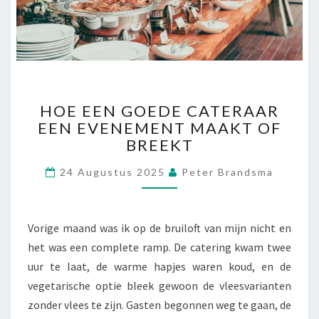
H
HOE EEN GOEDE CATERAAR
O
EEN EVENEMENT MAAKT OF
E
BREEKT
E
E
24 Augustus 2025
Peter Brandsma
N
G
O
E
Vorige maand was ik op de bruiloft van mijn nicht en
D
het was een complete ramp. De catering kwam twee
E
uur te laat, de warme hapjes waren koud, en de
C
A
vegetarische optie bleek gewoon de vleesvarianten
T
zonder vlees te zijn. Gasten begonnen weg te gaan, de
E