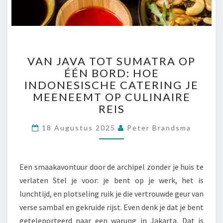
E
V
A
N
V
E
VAN JAVA TOT SUMATRA OP
A
I
ÉÉN BORD: HOE
N
G
INDONESISCHE CATERING JE
J
E
A
N
MEENEEMT OP CULINAIRE
V
V
REIS
A
E
T
R
18 Augustus 2025
Peter Brandsma
O
V
T
O
S
E
Een smaakavontuur door de archipel zonder je huis te
U
R
verlaten Stel je voor: je bent op je werk, het is
M
A
lunchtijd, en plotseling ruik je die vertrouwde geur van
T
verse sambal en gekruide rijst. Even denk je dat je bent
R
geteleporteerd naar een warung in Jakarta. Dat is