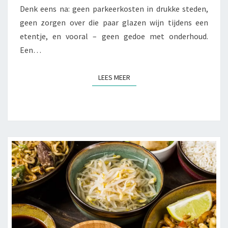
E
Denk eens na: geen parkeerkosten in drukke steden,
N
geen zorgen over die paar glazen wijn tijdens een
V
A
etentje, en vooral – geen gedoe met onderhoud.
N
Een…
T
A
LEES MEER
LEES MEER
X
I
’
S
T
E
N
O
P
Z
I
C
H
T