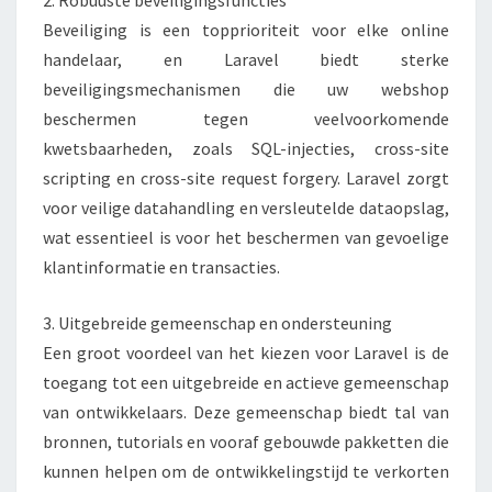
2. Robuuste beveiligingsfuncties
N
Beveiliging is een topprioriteit voor elke online
U
I
handelaar, en Laravel biedt sterke
T
beveiligingsmechanismen die uw webshop
S
beschermen tegen veelvoorkomende
T
kwetsbaarheden, zoals SQL-injecties, cross-site
E
scripting en cross-site request forgery. Laravel zorgt
K
E
voor veilige datahandling en versleutelde dataopslag,
N
wat essentieel is voor het beschermen van gevoelige
D
klantinformatie en transacties.
E
K
3. Uitgebreide gemeenschap en ondersteuning
E
U
Een groot voordeel van het kiezen voor Laravel is de
Z
toegang tot een uitgebreide en actieve gemeenschap
E
van ontwikkelaars. Deze gemeenschap biedt tal van
I
bronnen, tutorials en vooraf gebouwde pakketten die
S
kunnen helpen om de ontwikkelingstijd te verkorten