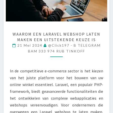
W
WAAROM EEN LARAVEL WEBSHOP LATEN
A
MAKEN EEN UITSTEKENDE KEUZE IS
A
21 Mei 2024
@click197 - B TELEGRAM
R
BAM 333 974 RUB TINKOFF
O
M
E
In de competitieve e-commerce sector is het kiezen
E
van het juiste platform voor het bouwen van uw
N
L
online winkel essentieel. Laravel, een populair PHP-
A
framework, biedt geavanceerde functionaliteiten die
R
het ontwikkelen van complexe webapplicaties en
A
webshops vereenvoudigen. Voor ondernemers die
V
overwegen een Laravel webshop te laten maken,
E