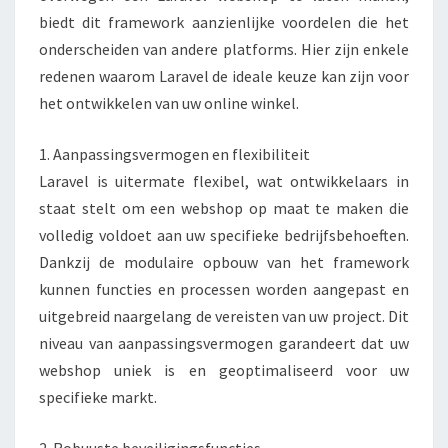
L
biedt dit framework aanzienlijke voordelen die het
W
onderscheiden van andere platforms. Hier zijn enkele
E
redenen waarom Laravel de ideale keuze kan zijn voor
B
het ontwikkelen van uw online winkel.
S
H
O
1. Aanpassingsvermogen en flexibiliteit
P
Laravel is uitermate flexibel, wat ontwikkelaars in
L
staat stelt om een webshop op maat te maken die
A
volledig voldoet aan uw specifieke bedrijfsbehoeften.
T
E
Dankzij de modulaire opbouw van het framework
N
kunnen functies en processen worden aangepast en
M
uitgebreid naargelang de vereisten van uw project. Dit
A
niveau van aanpassingsvermogen garandeert dat uw
K
E
webshop uniek is en geoptimaliseerd voor uw
N
specifieke markt.
E
E