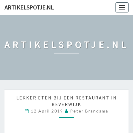
ARTIKELSPOTJE.NL
Togg
navig
ARTIKELSPOTJE.NL
L
LEKKER ETEN BIJ EEN RESTAURANT IN
E
BEVERWIJK
K
12 April 2019
Peter Brandsma
K
E
R