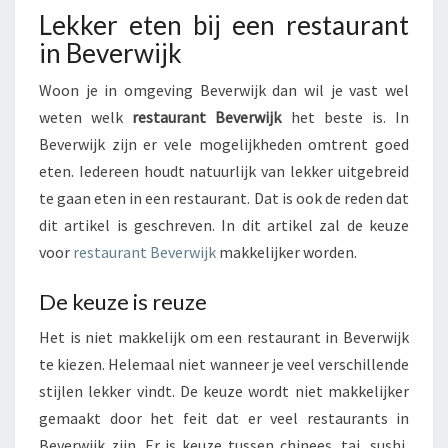
E
Lekker eten bij een restaurant
T
in Beverwijk
E
N
Woon je in omgeving Beverwijk dan wil je vast wel
B
weten welk
restaurant Beverwijk
het beste is. In
I
Beverwijk zijn er vele mogelijkheden omtrent goed
J
E
eten. Iedereen houdt natuurlijk van lekker uitgebreid
E
te gaan eten in een restaurant. Dat is ook de reden dat
N
dit artikel is geschreven. In dit artikel zal de keuze
R
voor
restaurant Beverwijk
makkelijker worden.
E
S
De keuze is reuze
T
A
Het is niet makkelijk om een restaurant in Beverwijk
U
te kiezen. Helemaal niet wanneer je veel verschillende
R
A
stijlen lekker vindt. De keuze wordt niet makkelijker
N
gemaakt door het feit dat er veel restaurants in
T
Beverwijk zijn. Er is keuze tussen chinees, tai, sushi,