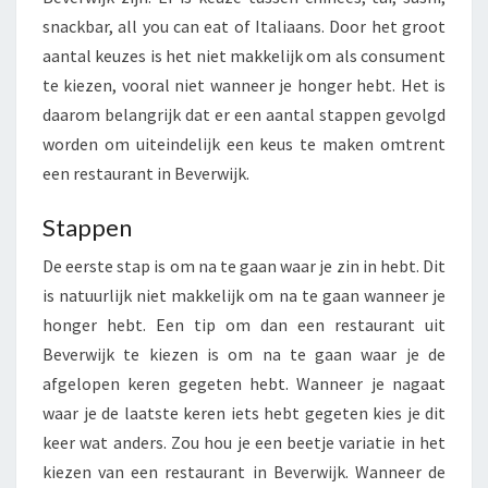
I
snackbar, all you can eat of Italiaans. Door het groot
N
B
aantal keuzes is het niet makkelijk om als consument
E
te kiezen, vooral niet wanneer je honger hebt. Het is
V
daarom belangrijk dat er een aantal stappen gevolgd
E
worden om uiteindelijk een keus te maken omtrent
R
een restaurant in Beverwijk.
W
I
J
Stappen
K
De eerste stap is om na te gaan waar je zin in hebt. Dit
is natuurlijk niet makkelijk om na te gaan wanneer je
honger hebt. Een tip om dan een restaurant uit
Beverwijk te kiezen is om na te gaan waar je de
afgelopen keren gegeten hebt. Wanneer je nagaat
waar je de laatste keren iets hebt gegeten kies je dit
keer wat anders. Zou hou je een beetje variatie in het
kiezen van een restaurant in Beverwijk. Wanneer de