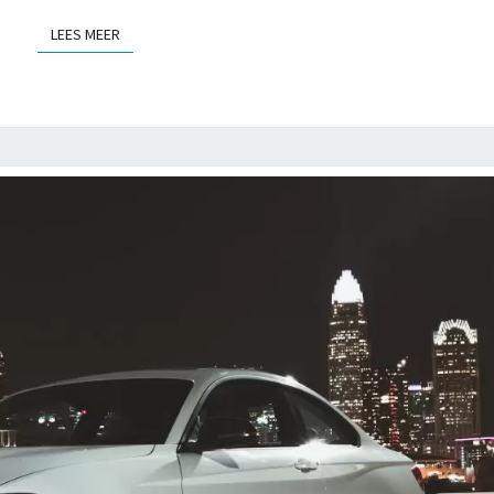
E
LEES MEER
LEES MEER
I
L
I
G
A
U
T
O
R
I
J
D
E
N