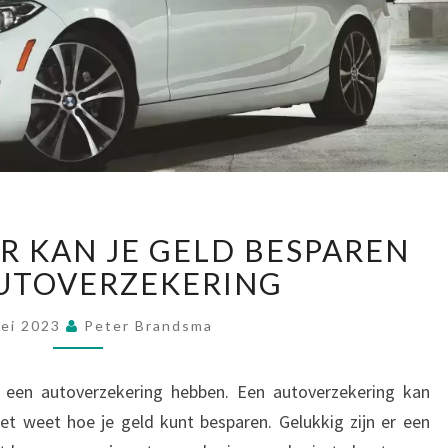
O
R KAN JE GELD BESPAREN
P
AUTOVERZEKERING
D
E
Z
Mei 2023
Peter Brandsma
E
M
 een autoverzekering hebben. Een autoverzekering kan
A
niet weet hoe je geld kunt besparen. Gelukkig zijn er een
N