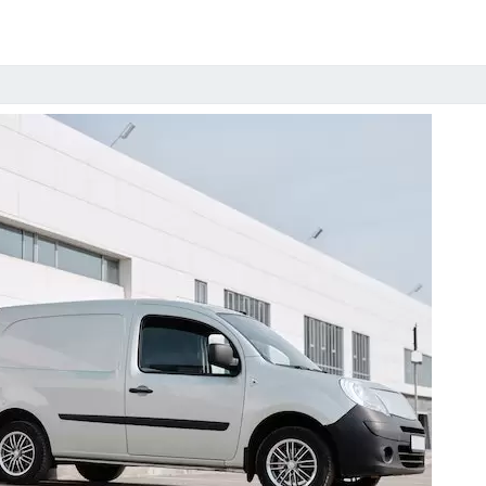
S
H
E
T
M
I
L
I
E
U
B
E
Ï
N
V
L
O
E