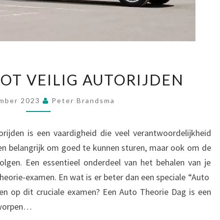
D
E
N
D
TOT VEILIG AUTORIJDEN
E
S
mber 2023
Peter Brandsma
L
E
U
torijden is een vaardigheid die veel verantwoordelijkheid
T
een belangrijk om goed te kunnen sturen, maar ook om de
E
volgen. Een essentieel onderdeel van het behalen van je
L
otheorie-examen. En wat is er beter dan een speciale “Auto
T
O
en op dit cruciale examen? Een Auto Theorie Dag is een
T
ntworpen…
V