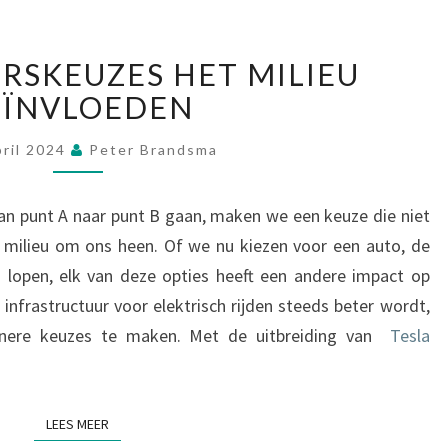
H
RSKEUZES HET MILIEU
O
EÏNVLOEDEN
E
V
E
pril 2024
Peter Brandsma
R
V
an punt A naar punt B gaan, maken we een keuze die niet
O
 milieu om ons heen. Of we nu kiezen voor een auto, de
E
s lopen, elk van deze opties heeft een andere impact op
R
S
infrastructuur voor elektrisch rijden steeds beter wordt,
K
enere keuzes te maken. Met de uitbreiding van
Tesla
E
U
Z
E
LEES MEER
LEES MEER