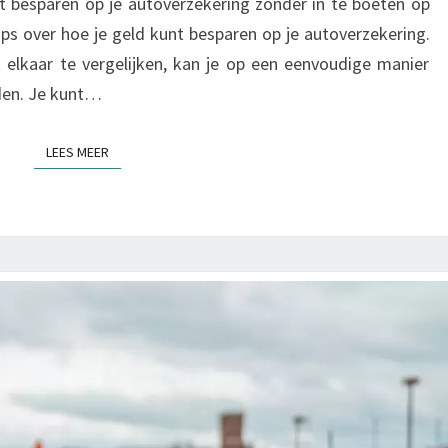
t besparen op je autoverzekering zonder in te boeten op
I
E
tips over hoe je geld kunt besparen op je autoverzekering.
R
t elkaar te vergelijken, kan je op een eenvoudige manier
K
en. Je kunt…
A
N
J
LEES MEER
LEES MEER
E
G
E
L
D
B
E
S
P
A
R