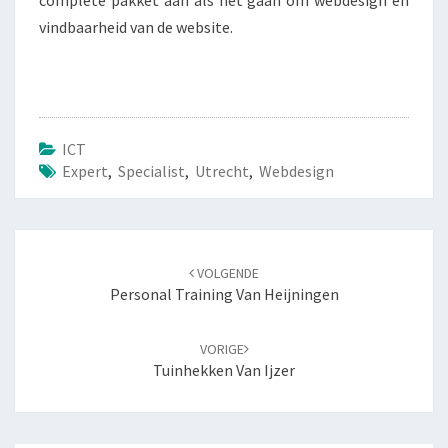
complete pakket aan als het gaan om webdesign en
vindbaarheid van de website.
ICT
Expert
,
Specialist
,
Utrecht
,
Webdesign
Navigatie
VOLGENDE
door
Personal Training Van Heijningen
berichten
VORIGE
Tuinhekken Van Ijzer