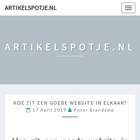
ARTIKELSPOTJE.NL
Togg
navig
ARTIKELSPOTJE.NL
H
HOE ZIT EEN GOEDE WEBSITE IN ELKAAR?
O
17 April 2019
Peter Brandsma
E
Z
I
T