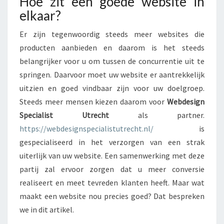
Hoe zit een goede website in
E
elkaar?
E
N
Er zijn tegenwoordig steeds meer websites die
G
producten aanbieden en daarom is het steeds
O
belangrijker voor u om tussen de concurrentie uit te
E
D
springen. Daarvoor moet uw website er aantrekkelijk
E
uitzien en goed vindbaar zijn voor uw doelgroep.
W
Steeds meer mensen kiezen daarom voor
Webdesign
E
Specialist Utrecht
als partner.
B
S
https://webdesignspecialistutrecht.nl/
is
I
gespecialiseerd in het verzorgen van een strak
T
uiterlijk van uw website. Een samenwerking met deze
E
partij zal ervoor zorgen dat u meer conversie
I
realiseert en meet tevreden klanten heeft. Maar wat
N
E
maakt een website nou precies goed? Dat bespreken
L
we in dit artikel.
K