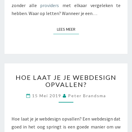
V
zonder alle
providers
met elkaar vergeleken te
A
hebben. Waar op letten? Wanneer je een…
N
E
LEES MEER
LEES MEER
E
N
M
O
B
I
E
H
L
HOE LAAT JE JE WEBDESIGN
O
A
OPVALLEN?
E
B
L
O
15 Mei 2019
Peter Brandsma
A
N
A
N
T
E
J
Hoe laat je je webdesign opvallen? Een webdesign dat
M
E
goed in het oog springt is een goede manier om uw
E
J