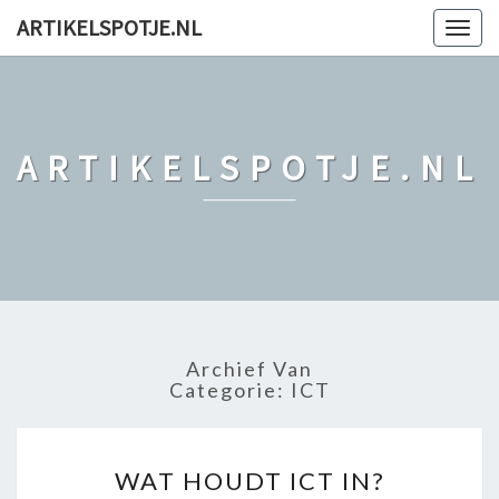
ARTIKELSPOTJE.NL
Togg
navig
ARTIKELSPOTJE.NL
Archief Van
Categorie: ICT
W
WAT HOUDT ICT IN?
A