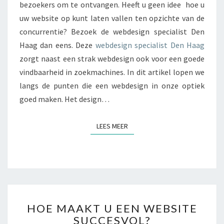
N
bezoekers om te ontvangen. Heeft u geen idee hoe u
E
T
uw website op kunt laten vallen ten opzichte van de
W
O
E
concurrentie? Bezoek de webdesign specialist Den
P
B
Haag dan eens. Deze
webdesign specialist Den Haag
M
D
O
zorgt naast een strak webdesign ook voor een goede
E
E
vindbaarheid in zoekmachines. In dit artikel lopen we
S
T
I
langs de punten die een webdesign in onze optiek
L
G
goed maken. Het design…
E
N
T
O
T
LEES MEER
LEES MEER
P
E
V
N
A
L
L
E
N
H
?
HOE MAAKT U EEN WEBSITE
O
SUCCESVOL?
E