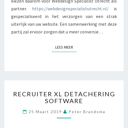
kiezen daarom voor Webdesign Specialist Utrecht als
E
partner.
https://webdesignspecialistutrecht.nl/
is
B
S
gespecialiseerd in het verzorgen van een strak
I
uiterlijk van uw website. Een samenwerking met deze
T
partij zal ervoor zorgen dat u meer conversie…
E
I
N
LEES MEER
LEES MEER
E
L
K
A
A
R
R
?
RECRUITER XL DETACHERING
E
SOFTWARE
C
R
25 Maart 2019
Peter Brandsma
U
I
T