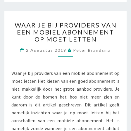
W
WAAR JE BIJ PROVIDERS VAN
A
EEN MOBIEL ABONNEMENT
A
OP MOET LETTEN
R
J
2 Augustus 2019
Peter Brandsma
E
B
I
J
Waar je bij providers van een mobiel abonnement op
P
moet letten Het kiezen van een goed abonnement is
R
niet makkelijk door het grote aanbod providers. Je
O
V
kunt door de bomen het bos niet meer zien en
I
daarom is dit artikel geschreven. Dit artikel geeft
D
namelijk inzichten waar je op moet letten bij het
E
aanschaffen van een mobiele abonnement. Het is
R
namelijk zonde wanneer je een abonnement afsluit
S