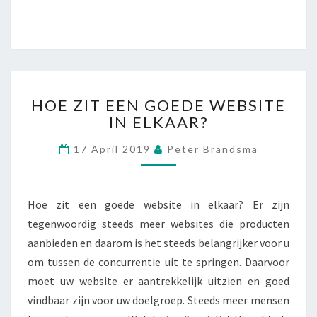
E
S
V
O
L
?
H
HOE ZIT EEN GOEDE WEBSITE
O
IN ELKAAR?
E
Z
17 April 2019
Peter Brandsma
I
T
E
E
Hoe zit een goede website in elkaar? Er zijn
N
tegenwoordig steeds meer websites die producten
G
aanbieden en daarom is het steeds belangrijker voor u
O
om tussen de concurrentie uit te springen. Daarvoor
E
D
moet uw website er aantrekkelijk uitzien en goed
E
vindbaar zijn voor uw doelgroep. Steeds meer mensen
W