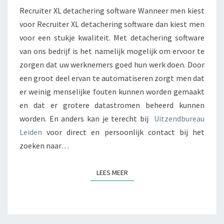
E
Recruiter XL detachering software Wanneer men kiest
R
voor Recruiter XL detachering software dan kiest men
X
voor een stukje kwaliteit. Met detachering software
L
van ons bedrijf is het namelijk mogelijk om ervoor te
D
E
zorgen dat uw werknemers goed hun werk doen. Door
T
een groot deel ervan te automatiseren zorgt men dat
A
er weinig menselijke fouten kunnen worden gemaakt
C
en dat er grotere datastromen beheerd kunnen
H
E
worden. En anders kan je terecht bij
Uitzendbureau
R
Leiden
voor direct en persoonlijk contact bij het
I
zoeken naar…
N
G
S
LEES MEER
LEES MEER
O
F
T
W