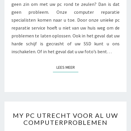
geen zin om met uw pc rond te zeulen? Dan is dat
T
geen probleem. Onze computer reparatie
E
N
specialisten komen naar u toe. Door onze unieke pc
R
reparatie service hoeft u niet van uw huis weg om de
E
problemen te laten oplossen. Ook in het geval dat uw
P
harde schijf is gecrasht of uw SSD kunt u ons
A
R
inschakelen. Of in het geval dat u uw foto’s bent…
E
R
LEES MEER
LEES MEER
E
N
M
MY PC UTRECHT VOOR AL UW
Y
COMPUTERPROBLEMEN
P
C