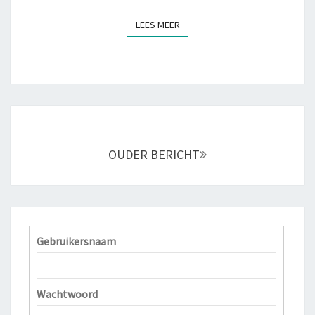
M
LEES MEER
LEES MEER
A
K
E
N
N
O
O
Berichtnavigatie
R
OUDER BERICHT
D
W
I
J
K
Gebruikersnaam
Wachtwoord