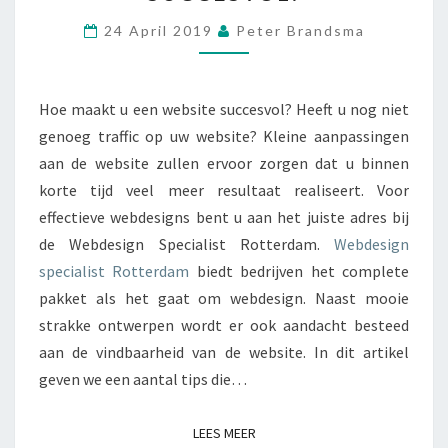
M
24 April 2019
Peter Brandsma
A
A
K
T
Hoe maakt u een website succesvol? Heeft u nog niet
U
genoeg traffic op uw website? Kleine aanpassingen
E
aan de website zullen ervoor zorgen dat u binnen
E
korte tijd veel meer resultaat realiseert. Voor
N
W
effectieve webdesigns bent u aan het juiste adres bij
E
de Webdesign Specialist Rotterdam.
Webdesign
B
specialist Rotterdam
biedt bedrijven het complete
S
pakket als het gaat om webdesign. Naast mooie
I
T
strakke ontwerpen wordt er ook aandacht besteed
E
aan de vindbaarheid van de website. In dit artikel
S
geven we een aantal tips die…
U
C
C
LEES MEER
LEES MEER