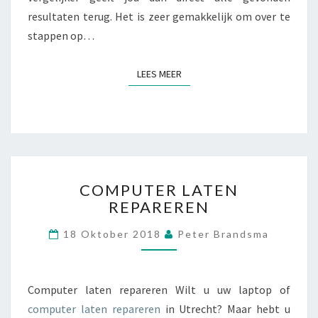
E
resultaten terug. Het is zeer gemakkelijk om over te
R
stappen op…
S
V
E
LEES MEER
LEES MEER
R
G
E
L
I
J
C
K
COMPUTER LATEN
O
E
REPAREREN
M
N
P
18 Oktober 2018
Peter Brandsma
U
T
E
R
Computer laten repareren Wilt u uw laptop of
L
computer laten repareren
in Utrecht? Maar hebt u
A