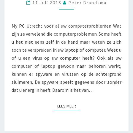
11 Juli 2018
Peter Brandsma
U
T
R
E
My PC Utrecht voor al uw computerproblemen Wat
C
zijn ze vervelend die computerproblemen. Soms heeft
H
u het niet eens zelf in de hand maar weten ze zich
T
toch te verspreiden in uw laptop of computer. Weet u
V
O
of u een virus op uw computer heeft? Ook als uw
O
computer of laptop gewoon naar behoren werkt,
R
kunnen er spyware en virussen op de achtergrond
A
sluimeren. De spyware speelt gegevens door zonder
L
U
dat u er erg in heeft. Daarom is het van…
W
C
LEES MEER
LEES MEER
O
M
P
U