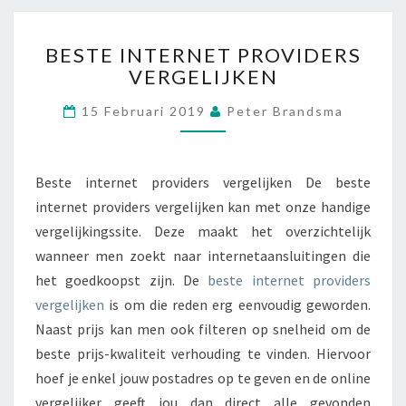
A
R
B
E
BESTE INTERNET PROVIDERS
E
VERGELIJKEN
S
T
15 Februari 2019
Peter Brandsma
E
I
N
T
Beste internet providers vergelijken De beste
E
internet providers vergelijken kan met onze handige
R
vergelijkingssite. Deze maakt het overzichtelijk
N
wanneer men zoekt naar internetaansluitingen die
E
T
het goedkoopst zijn. De
beste internet providers
P
vergelijken
is om die reden erg eenvoudig geworden.
R
Naast prijs kan men ook filteren op snelheid om de
O
beste prijs-kwaliteit verhouding te vinden. Hiervoor
V
I
hoef je enkel jouw postadres op te geven en de online
D
vergelijker geeft jou dan direct alle gevonden