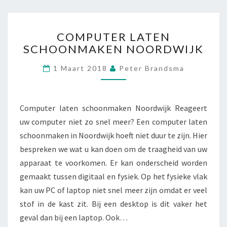
T
E
R
C
COMPUTER LATEN
P
O
SCHOONMAKEN NOORDWIJK
R
M
O
P
1 Maart 2018
Peter Brandsma
B
U
L
T
E
E
M
R
Computer laten schoonmaken Noordwijk Reageert
E
L
uw computer niet zo snel meer? Een computer laten
N
A
schoonmaken in Noordwijk hoeft niet duur te zijn. Hier
T
bespreken we wat u kan doen om de traagheid van uw
E
N
apparaat te voorkomen. Er kan onderscheid worden
S
gemaakt tussen digitaal en fysiek. Op het fysieke vlak
C
kan uw PC of laptop niet snel meer zijn omdat er veel
H
stof in de kast zit. Bij een desktop is dit vaker het
O
O
geval dan bij een laptop. Ook…
N