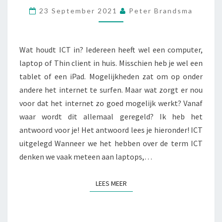
T
23 September 2021
Peter Brandsma
H
O
U
D
Wat houdt ICT in? Iedereen heeft wel een computer,
T
laptop of Thin client in huis. Misschien heb je wel een
I
tablet of een iPad. Mogelijkheden zat om op onder
C
andere het internet te surfen. Maar wat zorgt er nou
T
I
voor dat het internet zo goed mogelijk werkt? Vanaf
N
waar wordt dit allemaal geregeld? Ik heb het
?
antwoord voor je! Het antwoord lees je hieronder! ICT
uitgelegd Wanneer we het hebben over de term ICT
denken we vaak meteen aan laptops,…
LEES MEER
LEES MEER