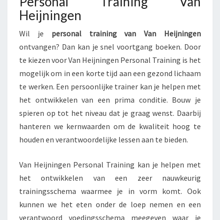
Personal Training Van
A
Heijningen
L
T
Wil je
personal training van Van Heijningen
R
ontvangen? Dan kan je snel voortgang boeken. Door
A
te kiezen voor Van Heijningen Personal Training is het
I
N
mogelijk om in een korte tijd aan een gezond lichaam
I
te werken. Een persoonlijke trainer kan je helpen met
N
het ontwikkelen van een prima conditie. Bouw je
G
spieren op tot het niveau dat je graag wenst. Daarbij
V
A
hanteren we kernwaarden om de kwaliteit hoog te
N
houden en verantwoordelijke lessen aan te bieden.
H
E
Van Heijningen Personal Training kan je helpen met
I
het ontwikkelen van een zeer nauwkeurig
J
N
trainingsschema waarmee je in vorm komt. Ook
I
kunnen we het eten onder de loep nemen en een
N
verantwoord voedingsschema meegeven waar je