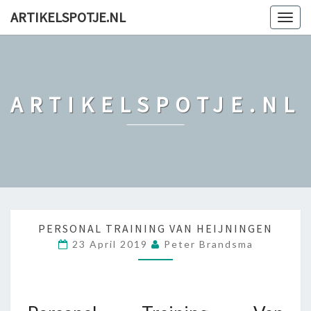
ARTIKELSPOTJE.NL
Togg
navig
ARTIKELSPOTJE.NL
P
PERSONAL TRAINING VAN HEIJNINGEN
E
23 April 2019
Peter Brandsma
R
S
O
N