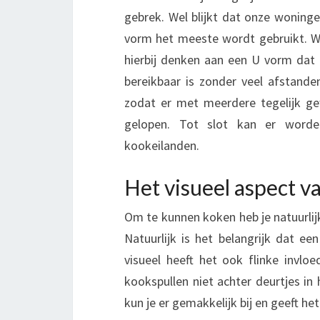
A
gebrek. Wel blijkt dat onze woning
T
vorm het meeste wordt gebruikt. Wel
I
E
hierbij denken aan een U vorm dat
F
bereikbaar is zonder veel afstanden
K
zodat er met meerdere tegelijk g
O
gelopen. Tot slot kan er worden
K
kookeilanden.
E
N
Het visueel aspect v
Om te kunnen koken heb je natuurlij
Natuurlijk is het belangrijk dat e
visueel heeft het ook flinke invlo
kookspullen niet achter deurtjes in
kun je er gemakkelijk bij en geeft he