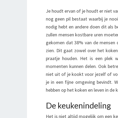
E
A
Je houdt ervan of je houdt er niet
T
nog geen pil bestaat waarbij je noo
I
nodig hebt en andere doen dit als b
E
V
zullen mensen kostbare uren moeten
E
gekomen dat 38% van de mensen de 
K
zien. Dit gaat zowel over het koken
E
praatje houden. Het is een plek 
U
momenten kunnen delen. Ook betre
K
E
niet uit of je kookt voor jezelf of 
N
je in een fijne omgeving bevindt. W
I
hebben op het koken en leven in de 
S
C
De keukenindeling
R
E
Het is niet altijd mogelijk om een k