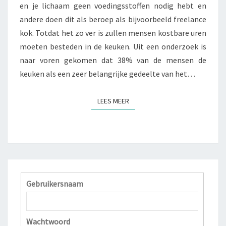
en je lichaam geen voedingsstoffen nodig hebt en
U
K
andere doen dit als beroep als bijvoorbeeld freelance
E
kok. Totdat het zo ver is zullen mensen kostbare uren
N
moeten besteden in de keuken. Uit een onderzoek is
I
naar voren gekomen dat 38% van de mensen de
S
C
keuken als een zeer belangrijke gedeelte van het…
R
E
LEES MEER
LEES MEER
A
T
I
E
F
K
O
K
Gebruikersnaam
E
N
Wachtwoord