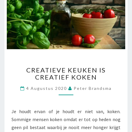
C
CREATIEVE KEUKEN IS
R
CREATIEF KOKEN
E
A
4 Augustus 2020
Peter Brandsma
T
I
E
V
Je houdt ervan of je houdt er niet van, koken.
E
Sommige mensen koken omdat er tot op heden nog
K
geen pil bestaat waarbij je nooit meer honger krijgt
E