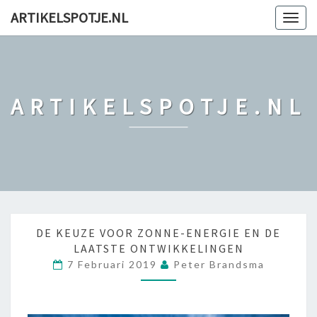
ARTIKELSPOTJE.NL
Togg
navig
ARTIKELSPOTJE.NL
D
DE KEUZE VOOR ZONNE-ENERGIE EN DE
E
LAATSTE ONTWIKKELINGEN
K
7 Februari 2019
Peter Brandsma
E
U
Z