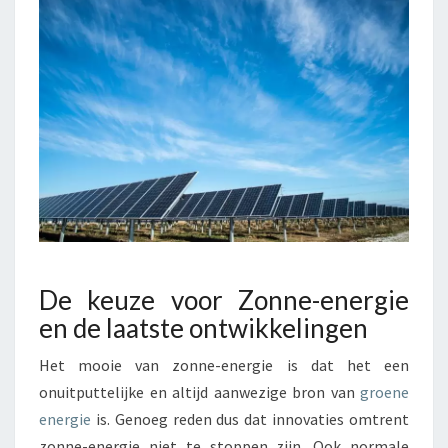
E
V
O
O
R
Z
O
N
N
E
-
E
N
De keuze voor Zonne-energie
E
R
en de laatste ontwikkelingen
G
I
Het mooie van zonne-energie is dat het een
E
onuitputtelijke en altijd aanwezige bron van
groene
E
energie
is. Genoeg reden dus dat innovaties omtrent
N
zonne-energie niet te stoppen zijn. Ook normale