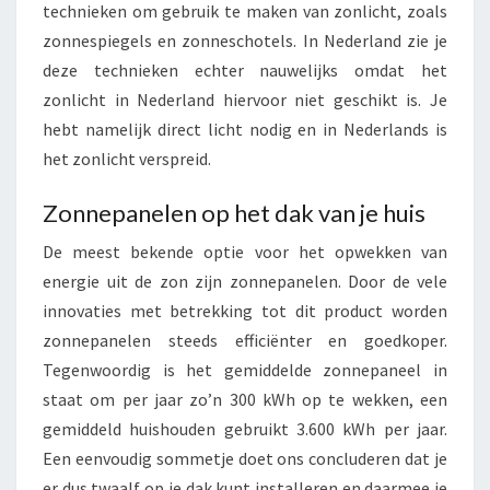
technieken om gebruik te maken van zonlicht, zoals
E
zonnespiegels en zonneschotels. In Nederland zie je
N
deze technieken echter nauwelijks omdat het
zonlicht in Nederland hiervoor niet geschikt is. Je
hebt namelijk direct licht nodig en in Nederlands is
het zonlicht verspreid.
Zonnepanelen op het dak van je huis
De meest bekende optie voor het opwekken van
energie uit de zon zijn zonnepanelen. Door de vele
innovaties met betrekking tot dit product worden
zonnepanelen steeds efficiënter en goedkoper.
Tegenwoordig is het gemiddelde zonnepaneel in
staat om per jaar zo’n 300 kWh op te wekken, een
gemiddeld huishouden gebruikt 3.600 kWh per jaar.
Een eenvoudig sommetje doet ons concluderen dat je
er dus twaalf op je dak kunt installeren en daarmee je