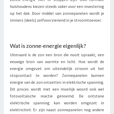
D
huishoudens kiezen steeds vaker voor een investering
E
L
op het dak. Door middel van zonnepanelen wordt je
A
immers (deels) zelfvoorzienend in je stroomtoevoer.
A
T
S
T
Wat is zonne-energie eigenlijk?
E
O
Uiteraard is de zon een bron die nooit opraakt, een
N
eeuwige bron van warmte en licht. Hoe wordt de
T
W
energie omgezet om uiteindelijk stroom uit het
I
stopcontact te worden? Zonnepanelen kunnen
K
energie van de zon omzetten in elektrische spanning.
K
Dit proces wordt met een moeilijk woord ook wel
E
fotovoltaïsche reactie genoemd. De ontstane
L
I
elektrische spanning kan worden omgezet in
N
elektriciteit. Er zijn naast zonnepanelen nog andere
G