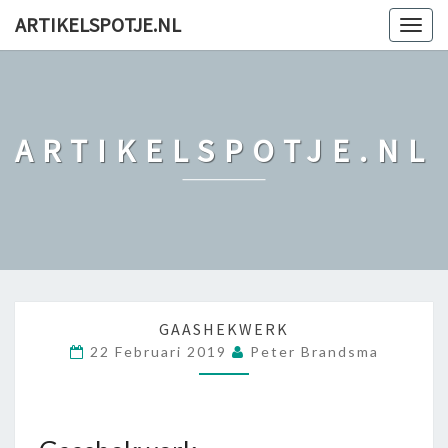
ARTIKELSPOTJE.NL
Togg
navig
ARTIKELSPOTJE.NL
G
GAASHEKWERK
A
22 Februari 2019
Peter Brandsma
A
S
H
E