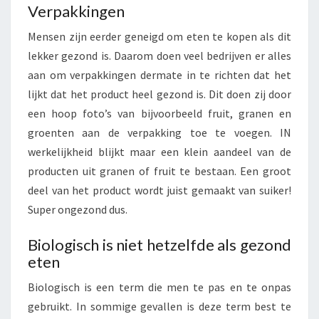
V
Verpakkingen
O
E
Mensen zijn eerder geneigd om eten te kopen als dit
D
lekker gezond is. Daarom doen veel bedrijven er alles
S
aan om verpakkingen dermate in te richten dat het
E
lijkt dat het product heel gezond is. Dit doen zij door
L
een hoop foto’s van bijvoorbeeld fruit, granen en
?
groenten aan de verpakking toe te voegen. IN
werkelijkheid blijkt maar een klein aandeel van de
producten uit granen of fruit te bestaan. Een groot
deel van het product wordt juist gemaakt van suiker!
Super ongezond dus.
Biologisch is niet hetzelfde als gezond
eten
Biologisch is een term die men te pas en te onpas
gebruikt. In sommige gevallen is deze term best te