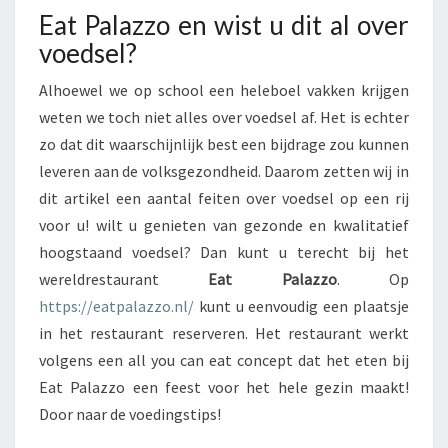
A
Eat Palazzo en wist u dit al over
Z
voedsel?
Z
O
Alhoewel we op school een heleboel vakken krijgen
E
weten we toch niet alles over voedsel af. Het is echter
N
zo dat dit waarschijnlijk best een bijdrage zou kunnen
W
I
leveren aan de volksgezondheid. Daarom zetten wij in
S
dit artikel een aantal feiten over voedsel op een rij
T
voor u! wilt u genieten van gezonde en kwalitatief
U
hoogstaand voedsel? Dan kunt u terecht bij het
D
I
wereldrestaurant
Eat Palazzo
. Op
T
https://eatpalazzo.nl/
kunt u eenvoudig een plaatsje
A
in het restaurant reserveren. Het restaurant werkt
L
volgens een all you can eat concept dat het eten bij
O
Eat Palazzo een feest voor het hele gezin maakt!
V
E
Door naar de voedingstips!
R