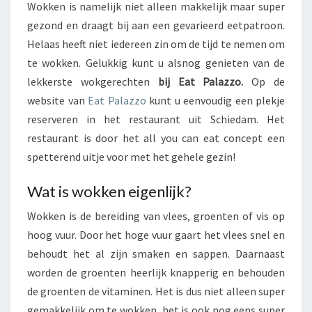
Wokken is namelijk niet alleen makkelijk maar super
A
Z
gezond en draagt bij aan een gevarieerd eetpatroon.
Z
Helaas heeft niet iedereen zin om de tijd te nemen om
O
te wokken. Gelukkig kunt u alsnog genieten van de
B
lekkerste wokgerechten
bij Eat Palazzo.
Op de
I
website van
Eat Palazzo
kunt u eenvoudig een plekje
J
H
reserveren in het restaurant uit Schiedam. Het
E
restaurant is door het all you can eat concept een
T
spetterend uitje voor met het gehele gezin!
W
O
Wat is wokken eigenlijk?
K
K
Wokken is de bereiding van vlees, groenten of vis op
E
hoog vuur. Door het hoge vuur gaart het vlees snel en
N
behoudt het al zijn smaken en sappen. Daarnaast
worden de groenten heerlijk knapperig en behouden
de groenten de vitaminen. Het is dus niet alleen super
gemakkelijk om te wokken, het is ook nog eens super