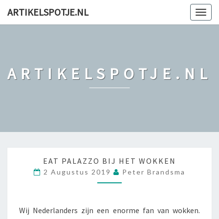
ARTIKELSPOTJE.NL
Togg
navig
ARTIKELSPOTJE.NL
E
EAT PALAZZO BIJ HET WOKKEN
A
2 Augustus 2019
Peter Brandsma
T
P
A
Wij Nederlanders zijn een enorme fan van wokken.
L