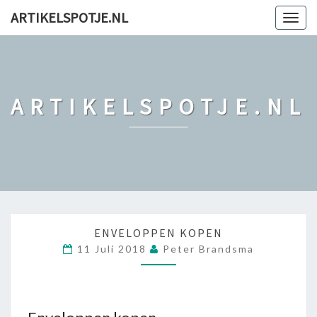
ARTIKELSPOTJE.NL
Togg
navig
ARTIKELSPOTJE.NL
E
ENVELOPPEN KOPEN
N
11 Juli 2018
Peter Brandsma
V
E
L
O