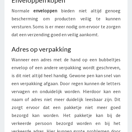
Enveloppen kopen
P
P
Normale
enveloppen
bieden niet altijd genoeg
E
bescherming om producten veilig te kunnen
N
versturen. Soms is er meer nodig om ervoor te zorgen
K
dat een verzending goed en veilig aankomt.
O
P
Adres op verpakking
E
N
Wanneer een adres met de hand op een bubbeltjes
envelop of een andere verpakking wordt geschreven,
is dit niet altijd heel handig. Gewone pen kan snel van
een verpakking afgaan. Door regen kunnen de letters
vervagen en onduidelijk worden. Hierdoor kan een
naam of adres niet meer duidelijk leesbaar zijn. Dit
zorgt ervoor dat een pakketje niet meer goed
bezorgd kan worden. Het pakketje kan bij de
verkeerde persoon bezorgd worden en bij het
verkeerde adres. Hier kunnen grote problemen door