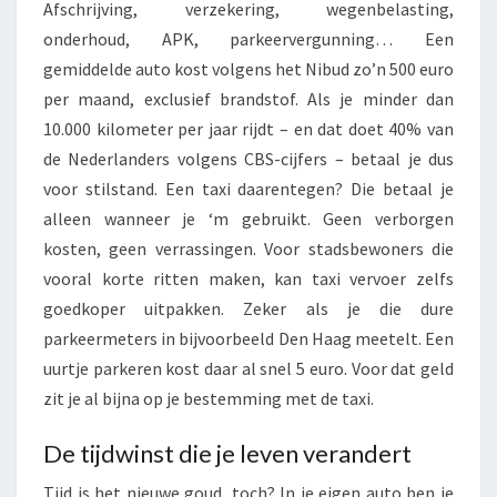
Afschrijving, verzekering, wegenbelasting,
T
E
onderhoud, APK, parkeervergunning… Een
V
gemiddelde auto kost volgens het Nibud zo’n 500 euro
A
per maand, exclusief brandstof. Als je minder dan
N
10.000 kilometer per jaar rijdt – en dat doet 40% van
E
I
de Nederlanders volgens CBS-cijfers – betaal je dus
G
voor stilstand. Een taxi daarentegen? Die betaal je
E
alleen wanneer je ‘m gebruikt. Geen verborgen
N
kosten, geen verrassingen. Voor stadsbewoners die
V
vooral korte ritten maken, kan taxi vervoer zelfs
E
R
goedkoper uitpakken. Zeker als je die dure
V
parkeermeters in bijvoorbeeld Den Haag meetelt. Een
O
uurtje parkeren kost daar al snel 5 euro. Voor dat geld
E
zit je al bijna op je bestemming met de taxi.
R
De tijdwinst die je leven verandert
Tijd is het nieuwe goud, toch? In je eigen auto ben je