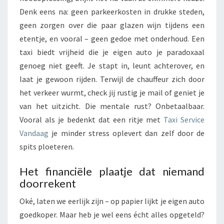
E
Denk eens na: geen parkeerkosten in drukke steden,
N
geen zorgen over die paar glazen wijn tijdens een
V
etentje, en vooral – geen gedoe met onderhoud. Een
A
taxi biedt vrijheid die je eigen auto je paradoxaal
N
T
genoeg niet geeft. Je stapt in, leunt achterover, en
A
laat je gewoon rijden. Terwijl de chauffeur zich door
X
het verkeer wurmt, check jij rustig je mail of geniet je
I
van het uitzicht. Die mentale rust? Onbetaalbaar.
’
S
Vooral als je bedenkt dat een ritje met
Taxi Service
T
Vandaag
je minder stress oplevert dan zelf door de
E
spits ploeteren.
N
O
Het financiële plaatje dat niemand
P
doorrekent
Z
I
Oké, laten we eerlijk zijn – op papier lijkt je eigen auto
C
goedkoper. Maar heb je wel eens écht alles opgeteld?
H