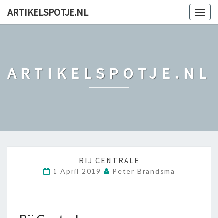
ARTIKELSPOTJE.NL
Togg
navig
ARTIKELSPOTJE.NL
R
RIJ CENTRALE
I
1 April 2019
Peter Brandsma
J
C
E
N