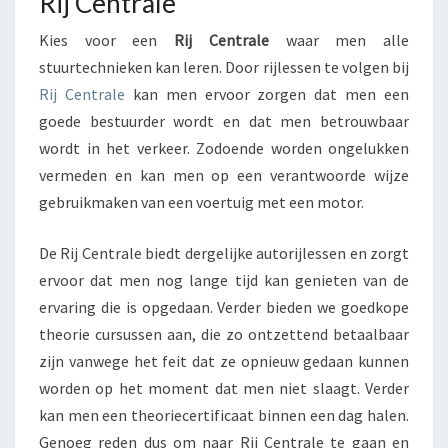
Rij Centrale
T
R
Kies voor een
Rij Centrale
waar men alle
A
stuurtechnieken kan leren. Door rijlessen te volgen bij
L
Rij Centrale
kan men ervoor zorgen dat men een
E
goede bestuurder wordt en dat men betrouwbaar
wordt in het verkeer. Zodoende worden ongelukken
vermeden en kan men op een verantwoorde wijze
gebruikmaken van een voertuig met een motor.
De Rij Centrale biedt dergelijke autorijlessen en zorgt
ervoor dat men nog lange tijd kan genieten van de
ervaring die is opgedaan. Verder bieden we goedkope
theorie cursussen aan, die zo ontzettend betaalbaar
zijn vanwege het feit dat ze opnieuw gedaan kunnen
worden op het moment dat men niet slaagt. Verder
kan men een theoriecertificaat binnen een dag halen.
Genoeg reden dus om naar Rij Centrale te gaan en