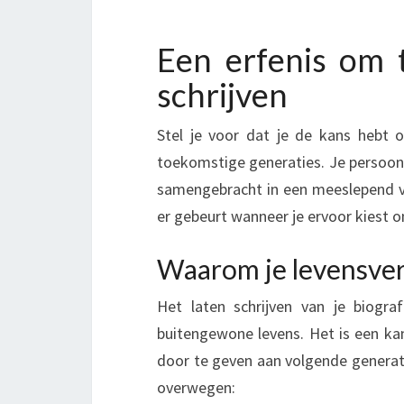
N
E
R
Een erfenis om t
F
schrijven
E
N
Stel je voor dat je de kans hebt 
I
S
toekomstige generaties. Je persoonlij
O
samengebracht in een meeslepend ver
M
er gebeurt wanneer je ervoor kiest 
T
E
Waarom je levensverh
D
E
Het laten schrijven van je biogr
L
buitengewone levens. Het is een ka
E
door te geven aan volgende generati
N
:
overwegen: