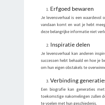
J
E
Erfgoed bewaren
B
Je levensverhaal is een waardevol o
I
O
vandaan komt en wat je hebt meege
G
deze belangrijke informatie niet verl
R
A
Inspiratie delen
F
Je levensverhaal kan anderen inspir
I
E
successen hebt behaald en hoe je 
L
om hun eigen obstakels te overwinn
A
T
Verbinding generatie
E
N
Een biografie kan generaties met 
S
toekomstige nakomelingen zullen de 
C
te voelen met hun geschiedenis.