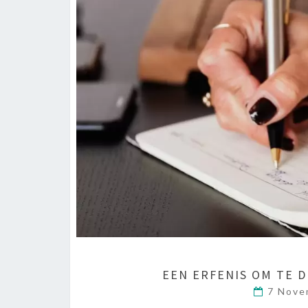
E
EEN ERFENIS OM TE D
E
7 Nove