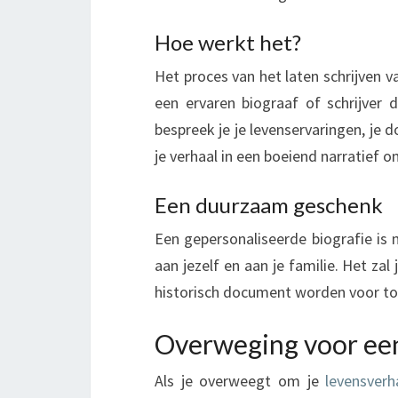
H
R
Hoe werkt het?
I
J
Het proces van het laten schrijven v
V
een ervaren biograaf of schrijver 
E
bespreek je je levenservaringen, je d
N
je verhaal in een boeiend narratief 
Een duurzaam geschenk
Een gepersonaliseerde biografie is
aan jezelf en aan je familie. Het z
historisch document worden voor to
Overweging voor een
Als je overweegt om je
levensverh