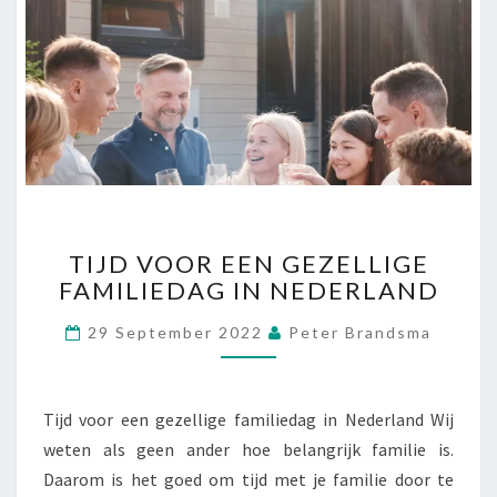
T
TIJD VOOR EEN GEZELLIGE
I
FAMILIEDAG IN NEDERLAND
J
D
29 September 2022
Peter Brandsma
V
O
O
R
Tijd voor een gezellige familiedag in Nederland Wij
E
weten als geen ander hoe belangrijk familie is.
E
Daarom is het goed om tijd met je familie door te
N