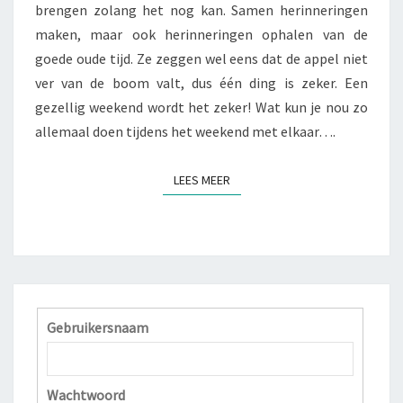
brengen zolang het nog kan. Samen herinneringen
G
E
maken, maar ook herinneringen ophalen van de
Z
goede oude tijd. Ze zeggen wel eens dat de appel niet
E
ver van de boom valt, dus één ding is zeker. Een
L
gezellig weekend wordt het zeker! Wat kun je nou zo
L
I
allemaal doen tijdens het weekend met elkaar….
G
E
LEES MEER
LEES MEER
F
A
M
I
L
I
E
D
Gebruikersnaam
A
G
I
Wachtwoord