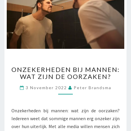
O
ONZEKERHEDEN BIJ MANNEN:
N
WAT ZIJN DE OORZAKEN?
Z
E
3 November 2022
Peter Brandsma
K
E
R
H
Onzekerheden bij mannen: wat zijn de oorzaken?
E
Iedereen weet dat sommige mannen erg onzeker zijn
D
over hun uiterlijk. Met alle media willen mensen zich
E