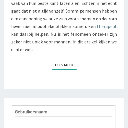
vaak van hun beste kant laten zien. Echter in het echt
N
B
gaat dat niet altijd vanzelf. Sommige mensen hebben
I
een aandoening waar ze zich voor schamen en daarom
J
liever niet in publieke plekken komen. Een
therapeut
M
kan daarbij helpen. Nu is het fenomeen onzeker zijn
A
N
zeker niet uniek voor mannen. In dit artikel kijken we
N
echter wel…
E
N
LEES MEER
LEES MEER
:
W
A
T
Z
I
J
N
Gebruikersnaam
D
E