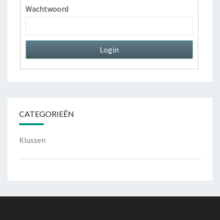
O
Wachtwoord
O
R
Z
A
K
E
N
?
CATEGORIEËN
Klussen