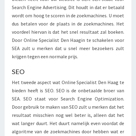
I
Search Engine Advertising. Dit houdt in dat er betaald
N
E
wordt om hoog te scoren in de zoekmachines. U moet
S
dus betalen voor de plaats in de zoekmachines. Het
P
voordeel hiervan is dat het snel resultaat zal boeken.
E
Door Online Specialist Den Haagin te schakelen voor
C
SEA zult u merken dat u snel meer bezoekers zult
I
A
krijgen tegen een normale prijs.
L
I
SEO
S
T
Het tweede aspect wat Online Specialist Den Haag te
U
bieden heeft is SEO. SEO is de onbetaalde broer van
I
SEA. SEO staat voor Search Engine Optimization.
T
Door gebruik te maken van SEO zult u merken dat het
D
resultaat misschien nog wel beter is, alleen dat het
E
N
wat langer duurt. Het duurt namelijk even voordat de
H
algoritme van de zoekmachines door hebben wat er
A