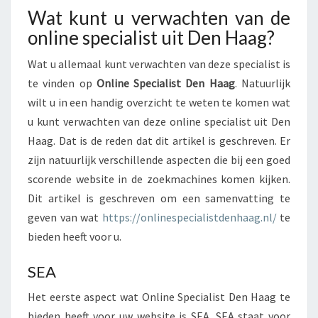
T
Wat kunt u verwachten van de
U
online specialist uit Den Haag?
V
E
Wat u allemaal kunt verwachten van deze specialist is
R
te vinden op
Online Specialist Den Haag
. Natuurlijk
W
wilt u in een handig overzicht te weten te komen wat
A
C
u kunt verwachten van deze online specialist uit Den
H
Haag. Dat is de reden dat dit artikel is geschreven. Er
T
zijn natuurlijk verschillende aspecten die bij een goed
E
scorende website in de zoekmachines komen kijken.
N
V
Dit artikel is geschreven om een samenvatting te
A
geven van wat
https://onlinespecialistdenhaag.nl/
te
N
bieden heeft voor u.
D
E
SEA
O
N
Het eerste aspect wat Online Specialist Den Haag te
L
bieden heeft voor uw website is SEA. SEA staat voor