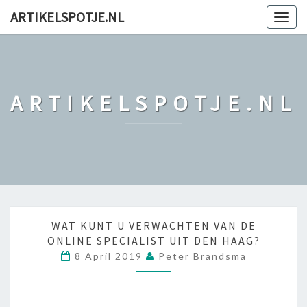
ARTIKELSPOTJE.NL
Togg
navig
ARTIKELSPOTJE.NL
W
WAT KUNT U VERWACHTEN VAN DE
ONLINE SPECIALIST UIT DEN HAAG?
A
T
8 April 2019
Peter Brandsma
K
U
N