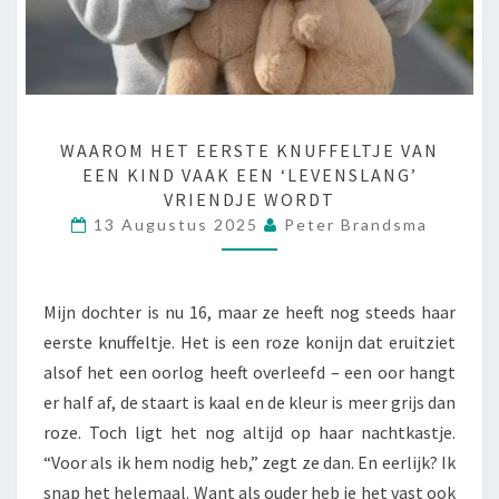
W
WAAROM HET EERSTE KNUFFELTJE VAN
A
EEN KIND VAAK EEN ‘LEVENSLANG’
A
VRIENDJE WORDT
R
13 Augustus 2025
Peter Brandsma
O
M
H
Mijn dochter is nu 16, maar ze heeft nog steeds haar
E
eerste knuffeltje. Het is een roze konijn dat eruitziet
T
E
alsof het een oorlog heeft overleefd – een oor hangt
E
er half af, de staart is kaal en de kleur is meer grijs dan
R
roze. Toch ligt het nog altijd op haar nachtkastje.
S
“Voor als ik hem nodig heb,” zegt ze dan. En eerlijk? Ik
T
snap het helemaal. Want als ouder heb je het vast ook
E