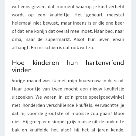
K
wel eens gezien: dat moment waarop je kind verliefd
N
wordt op een knuffeltje. Het gebeurt meestal
U
helemaal niet bewust, maar ineens is er die ene beer
F
of dat ene konijn dat overal mee moet. Naar bed, naar
F
E
oma, naar de supermarkt. Alsof hun leven ervan
L
afhangt. En misschien is dat ook wel zo.
T
J
Hoe kinderen hun hartenvriend
E
vinden
V
A
Vorige maand was ik met mijn buurvrouw in de stad.
N
Haar zoontje van twee mocht een nieuw knuffeltje
E
uitzoeken. We waren in zo’n grote speelgoedwinkel
E
met honderden verschillende knuffels. Verwachtte je
N
K
dat hij voor de grootste of mooiste zou gaan? Mooi
I
niet. Hij greep een simpel grijs muisje uit de onderste
N
bak en knuffelde het alsof hij het al jaren kende.
D