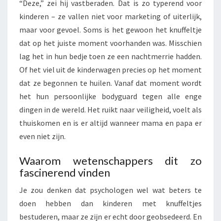
“Deze,” zei hij vastberaden. Dat is zo typerend voor
V
A
kinderen – ze vallen niet voor marketing of uiterlijk,
A
maar voor gevoel. Soms is het gewoon het knuffeltje
K
dat op het juiste moment voorhanden was. Misschien
E
lag het in hun bedje toen ze een nachtmerrie hadden.
E
Of het viel uit de kinderwagen precies op het moment
N
‘
dat ze begonnen te huilen. Vanaf dat moment wordt
L
het hun persoonlijke bodyguard tegen alle enge
E
dingen in de wereld. Het ruikt naar veiligheid, voelt als
V
thuiskomen en is er altijd wanneer mama en papa er
E
N
even niet zijn.
S
L
Waarom wetenschappers dit zo
A
fascinerend vinden
N
G
Je zou denken dat psychologen wel wat beters te
’
doen hebben dan kinderen met knuffeltjes
V
bestuderen, maar ze zijn er echt door geobsedeerd. En