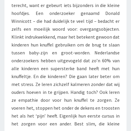
R
terecht, want er gebeurt iets bijzonders in die kleine
I
hoofdjes. Een onderzoeker genaamd Donald
E
N
Winnicott – die had duidelijk te veel tijd – bedacht er
D
zelfs een moeilijk woord voor: overgangsobjecten.
J
Klinkt indrukwekkend, maar het betekent gewoon dat
E
kinderen hun knuffel gebruiken om de brug te slaan
W
O
tussen baby-zijn en groot-worden. Nederlandse
R
onderzoekers hebben uitgevogeld dat zo’n 60% van
D
alle kinderen een supersterke band heeft met hun
T
knuffeltje. En die kinderen? Die gaan later beter om
met stress. Ze leren zichzelf kalmeren zonder dat wij
ouders hoeven in te grijpen. Handig toch? Ook leren
ze empathie door voor hun knuffel te zorgen. Ze
voeren het, stoppen het onder de dekens en troosten
het als het ‘pijn’ heeft. Eigenlijk hun eerste cursus in
het zorgen voor een ander. Best slim, die kleine