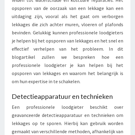
leiden tot waterschade en kostbare reparaties. Het
N
opsporen van de oorzaak van een lekkage kan een
:
uitdaging zijn, vooral als het gaat om verborgen
H
lekkages die zich achter muren, vloeren of plafonds
O
E
bevinden. Gelukkig kunnen professionele loodgieters
E
je helpen bij het opsporen van lekkages en het snel en
E
effectief verhelpen van het probleem. In dit
N
blogartikel zullen we bespreken hoe een
P
R
professionele loodgieter je kan helpen bij het
O
opsporen van lekkages en waarom het belangrijk is
F
om hun expertise in te schakelen.
E
S
Detectieapparatuur en technieken
S
I
Een professionele loodgieter beschikt over
O
geavanceerde detectieapparatuur en technieken om
N
lekkages op te sporen. Hierbij kan gebruik worden
E
L
gemaakt van verschillende methoden, afhankelijk van