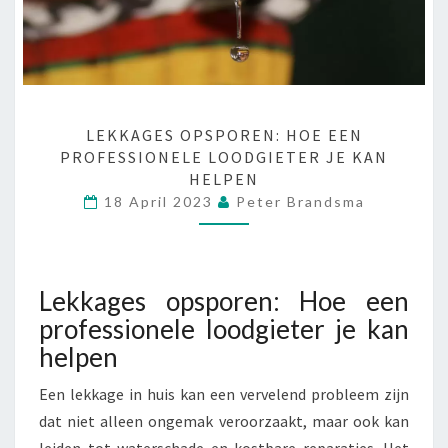
L
LEKKAGES OPSPOREN: HOE EEN
PROFESSIONELE LOODGIETER JE KAN
E
K
HELPEN
K
18 April 2023
Peter Brandsma
A
G
E
S
Lekkages opsporen: Hoe een
O
professionele loodgieter je kan
P
helpen
S
P
Een lekkage in huis kan een vervelend probleem zijn
O
dat niet alleen ongemak veroorzaakt, maar ook kan
R
E