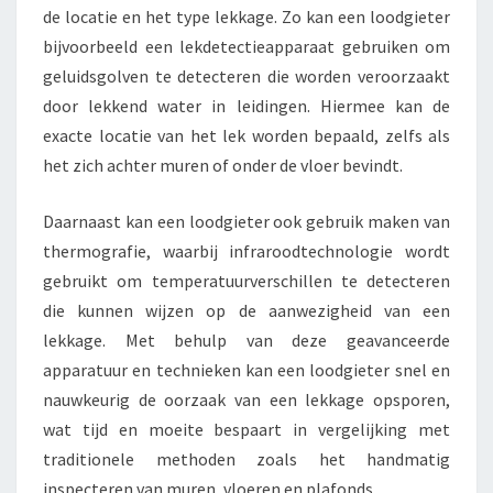
E
de locatie en het type lekkage. Zo kan een loodgieter
L
bijvoorbeeld een lekdetectieapparaat gebruiken om
O
geluidsgolven te detecteren die worden veroorzaakt
O
door lekkend water in leidingen. Hiermee kan de
D
G
exacte locatie van het lek worden bepaald, zelfs als
I
het zich achter muren of onder de vloer bevindt.
E
T
Daarnaast kan een loodgieter ook gebruik maken van
E
thermografie, waarbij infraroodtechnologie wordt
R
J
gebruikt om temperatuurverschillen te detecteren
E
die kunnen wijzen op de aanwezigheid van een
K
lekkage. Met behulp van deze geavanceerde
A
apparatuur en technieken kan een loodgieter snel en
N
H
nauwkeurig de oorzaak van een lekkage opsporen,
E
wat tijd en moeite bespaart in vergelijking met
L
traditionele methoden zoals het handmatig
P
inspecteren van muren, vloeren en plafonds.