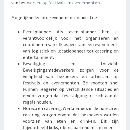
van het
werken op festivals en evenementen
.
L
S
Mogelijkheden in de evenementenindustrie
E
N
E
Eventplanner: Als eventplanner ben je
V
verantwoordelijk voor het organiseren en
E
coördineren van elk aspect van een evenement,
N
van logistiek en locatiebeheer tot catering en
E
entertainment.
M
Beveiliging en toezicht:
E
Beveiligingsmedewerkers zorgen voor de
N
veiligheid van bezoekers en artiesten op
T
festivals en evenementen. Ze moeten snel
E
kunnen reageren op verschillende situaties en
N
ervoor zorgen dat festivalgangers zich aan de
regels houden.
Horeca en catering: Werknemers in de horeca en
catering zorgen ervoor dat bezoekers worden
voorzien van eten en drinken. Dit zijn
bijvoorbeeld koks, obers, bartenders en meer.