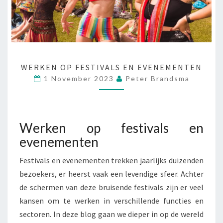
W
WERKEN OP FESTIVALS EN EVENEMENTEN
E
1 November 2023
Peter Brandsma
R
K
E
N
Werken op festivals en
O
evenementen
P
F
Festivals en evenementen trekken jaarlijks duizenden
E
bezoekers, er heerst vaak een levendige sfeer. Achter
S
de schermen van deze bruisende festivals zijn er veel
T
I
kansen om te werken in verschillende functies en
V
sectoren. In deze blog gaan we dieper in op de wereld
A