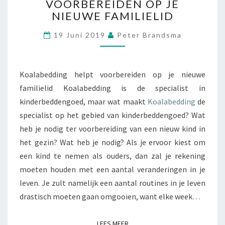
VOORBEREIDEN OP JE
A
NIEUWE FAMILIELID
L
A
19 Juni 2019
Peter Brandsma
B
E
D
D
Koalabedding helpt voorbereiden op je nieuwe
I
familielid Koalabedding is de specialist in
N
kinderbeddengoed, maar wat maakt
Koalabedding
de
G
H
specialist op het gebied van kinderbeddengoed? Wat
E
heb je nodig ter voorbereiding van een nieuw kind in
L
het gezin? Wat heb je nodig? Als je ervoor kiest om
P
een kind te nemen als ouders, dan zal je rekening
T
moeten houden met een aantal veranderingen in je
V
O
leven. Je zult namelijk een aantal routines in je leven
O
drastisch moeten gaan omgooien, want elke week…
R
B
LEES MEER
LEES MEER
E