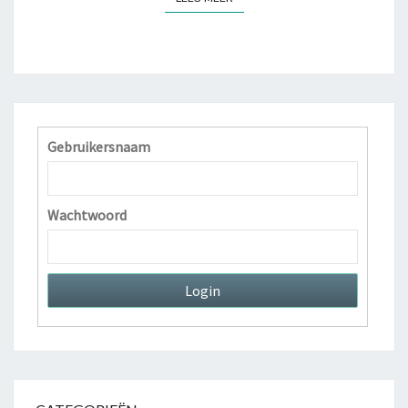
R
E
I
D
E
N
O
Gebruikersnaam
P
J
E
Wachtwoord
N
I
E
U
W
E
F
A
M
I