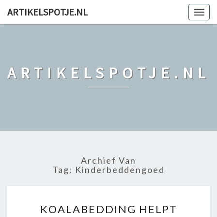
ARTIKELSPOTJE.NL
Togg
navig
ARTIKELSPOTJE.NL
Archief Van
Tag: Kinderbeddengoed
K
KOALABEDDING HELPT
O