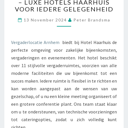
– LUXE HOTELS HAARHUIS
R
VOOR IEDERE GELEGENHEID
G
A
13 November 2024
Peter Brandsma
D
E
R
L
Vergaderlocatie Arnhem
biedt bij Hotel Haarhuis de
O
perfecte omgeving voor zakelijke bijeenkomsten,
C
vergaderingen en evenementen. Het hotel beschikt
A
T
over 11 stijlvolle vergaderruimtes, voorzien van alle
I
moderne faciliteiten die uw bijeenkomst tot een
E
succes maken. Iedere ruimte is flexibel in te richten en
A
kan worden aangepast aan de wensen van uw
R
gezelschap, of u nu een kleine meeting organiseert of
N
H
een grotere conferentie plant. Ons team staat klaar
E
om u te ondersteunen, van technische voorzieningen
M
tot cateringopties, zodat u zich volledig kunt
–
richten…
L