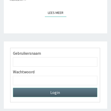
U
X
LEES MEER
LEES MEER
E
H
O
T
E
L
S
Gebruikersnaam
H
A
A
R
Wachtwoord
H
U
I
S
V
O
O