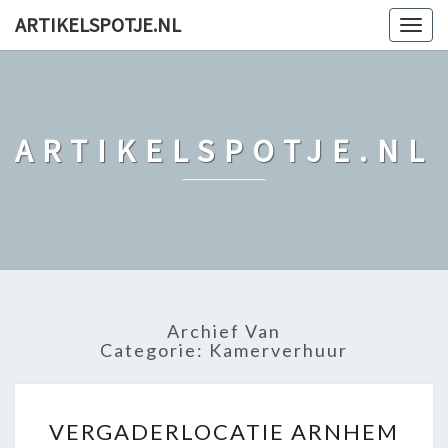
ARTIKELSPOTJE.NL
Togg
navig
ARTIKELSPOTJE.NL
Archief Van
Categorie: Kamerverhuur
V
VERGADERLOCATIE ARNHEM
E