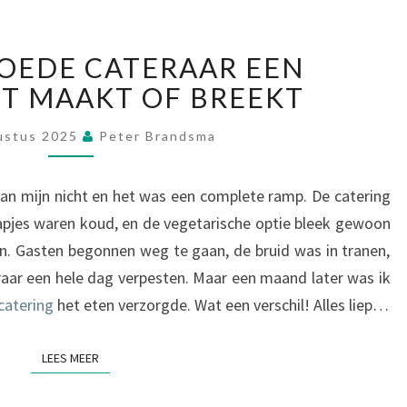
H
OEDE CATERAAR EEN
O
T MAAKT OF BREEKT
E
E
E
ustus 2025
Peter Brandsma
N
G
van mijn nicht en het was een complete ramp. De catering
O
pjes waren koud, en de vegetarische optie bleek gewoon
E
ijn. Gasten begonnen weg te gaan, de bruid was in tranen,
D
E
eraar een hele dag verpesten. Maar een maand later was ik
C
 catering
het eten verzorgde. Wat een verschil! Alles liep…
A
T
LEES MEER
LEES MEER
E
R